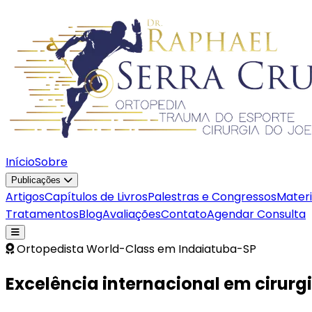
Início
Sobre
Publicações
Artigos
Capítulos de Livros
Palestras e Congressos
Materi
Tratamentos
Blog
Avaliações
Contato
Agendar Consulta
Ortopedista World-Class em Indaiatuba-SP
Excelência internacional
em cirurgi