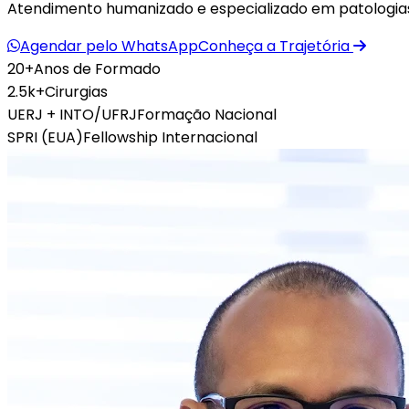
Atendimento humanizado e especializado em patologias
Agendar pelo WhatsApp
Conheça a Trajetória
20+
Anos de Formado
2.5k+
Cirurgias
UERJ + INTO/UFRJ
Formação Nacional
SPRI (EUA)
Fellowship Internacional