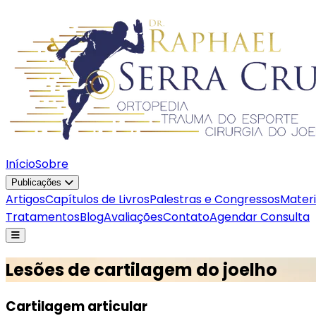
Início
Sobre
Publicações
Artigos
Capítulos de Livros
Palestras e Congressos
Materi
Tratamentos
Blog
Avaliações
Contato
Agendar Consulta
Lesões de cartilagem do joelho
Cartilagem articular