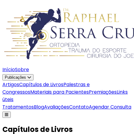
Início
Sobre
Publicações
Artigos
Capítulos de Livros
Palestras e
Congressos
Materiais para Pacientes
Premiações
Links
úteis
Tratamentos
Blog
Avaliações
Contato
Agendar Consulta
Capítulos de Livros