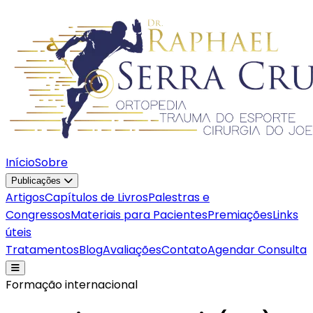
Início
Sobre
Publicações
Artigos
Capítulos de Livros
Palestras e
Congressos
Materiais para Pacientes
Premiações
Links
úteis
Tratamentos
Blog
Avaliações
Contato
Agendar Consulta
Formação internacional