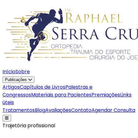
Início
Sobre
Publicações
Artigos
Capítulos de Livros
Palestras e
Congressos
Materiais para Pacientes
Premiações
Links
úteis
Tratamentos
Blog
Avaliações
Contato
Agendar Consulta
Trajetória profissional